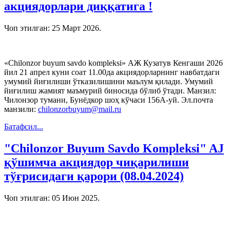
акциядорлари диққатига !
Чоп этилган:
25 Март 2026
.
«Chilonzor buyum savdo komplеksi» АЖ Кузатув Кенгаши 2026
йил 21 апрел куни соат 11.00да акциядорларнинг навбатдаги
умумий йиғилиши ўтказилишини маълум қилади. Умумий
йиғилиш жамият маъмурий биносида бўлиб ўтади. Манзил:
Чилонзор тумани, Бунёдкор шоҳ кўчаси 156А-уй. Эл.почта
манзили:
chilonzorbuyum@mail.ru
Батафсил...
"Chilonzor Buyum Savdo Kompleksi" AJ
қўшимча акциядор чиқарилиши
тўғрисидаги қарори (08.04.2024)
Чоп этилган:
05 Июн 2025
.