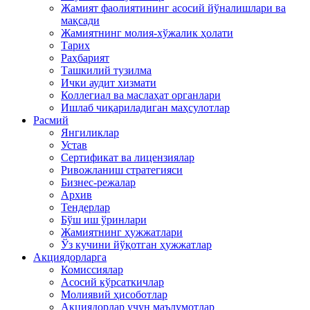
Жамият фаолиятининг асосий йўналишлари ва
мақсади
Жамиятнинг молия-хўжалик ҳолати
Тарих
Раҳбарият
Ташкилий тузилма
Ички аудит хизмати
Коллегиал ва маслаҳат органлари
Ишлаб чиқариладиган маҳсулотлар
Расмий
Янгиликлар
Устав
Сертификат ва лицензиялар
Ривожланиш стратегияси
Бизнес-режалар
Архив
Тендерлар
Бўш иш ўринлари
Жамиятнинг ҳужжатлари
Ўз кучини йўқотган ҳужжатлар
Акциядорларга
Комиссиялар
Асосий кўрсаткичлар
Молиявий ҳисоботлар
Акциядорлар учун маълумотлар