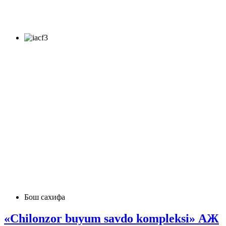
Бош сахифа
«Chilonzor buyum savdo komplеksi» АЖ