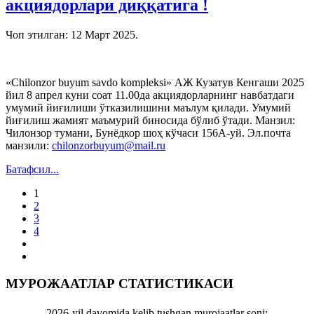
акциядорлари диққатига !
Чоп этилган:
12 Март 2025
.
«Chilonzor buyum savdo komplеksi» АЖ Кузатув Кенгаши 2025
йил 8 апрел куни соат 11.00да акциядорларнинг навбатдаги
умумий йиғилиши ўтказилишини маълум қилади. Умумий
йиғилиш жамият маъмурий биносида бўлиб ўтади. Манзил:
Чилонзор тумани, Бунёдкор шоҳ кўчаси 156А-уй. Эл.почта
манзили:
chilonzorbuyum@mail.ru
Батафсил...
1
2
3
4
МУРОЖААТЛАР СТАТИСТИКАСИ
2026-yil davomida kelib tushgan murojaatlar soni: