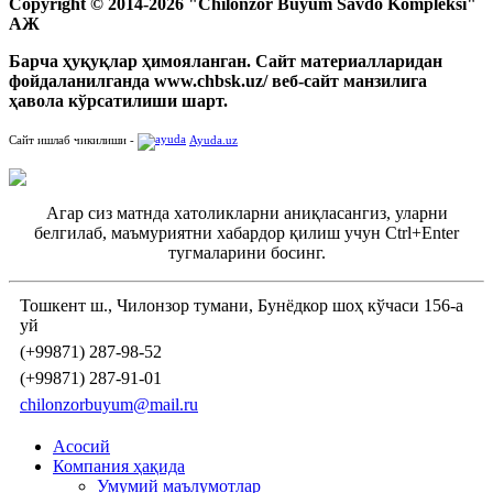
Copyright © 2014-2026 "Chilonzor Buyum Savdo Kompleksi"
АЖ
Барча ҳуқуқлар ҳимояланган. Сайт материалларидан
фойдаланилганда www.chbsk.uz/ веб-сайт манзилига
ҳавола кўрсатилиши шарт.
Сайт ишлаб чикилиши -
Ayuda.uz
Агар сиз матнда хатоликларни аниқласангиз, уларни
белгилаб, маъмуриятни хабардор қилиш учун Ctrl+Enter
тугмаларини босинг.
Тошкент ш., Чилонзор тумани, Бунёдкор шоҳ кўчаси 156-а
уй
(+99871) 287-98-52
(+99871) 287-91-01
chilonzorbuyum@mail.ru
Асосий
Компания ҳақида
Умумий маълумотлар