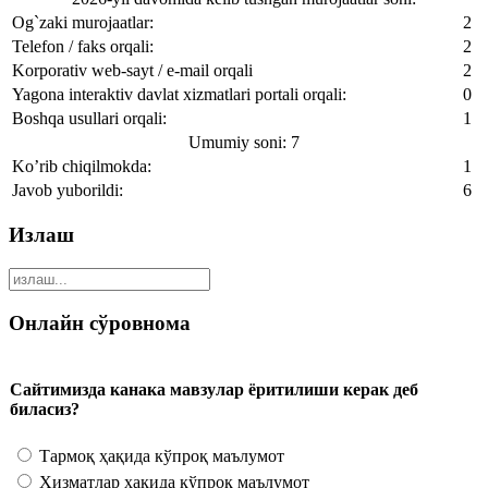
Og`zaki murojaatlar:
2
Telefon / faks orqali:
2
Korporativ web-sayt / e-mail orqali
2
Yagona interaktiv davlat xizmatlari portali orqali:
0
Boshqa usullari orqali:
1
Umumiy soni: 7
Ko’rib chiqilmokda:
1
Javob yuborildi:
6
Излаш
Онлайн сўровнома
Сайтимизда канака мавзулар ёритилиши керак деб
биласиз?
Тармоқ ҳақида кўпроқ маълумот
Ҳизматлар ҳақида кўпроқ маълумот