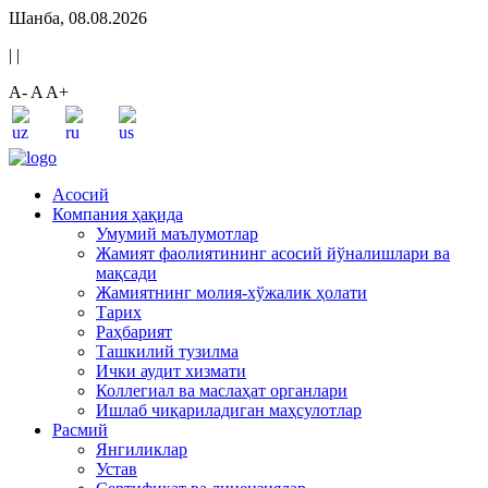
Шанба, 08.08.2026
|
|
A-
A
A+
Асосий
Компания ҳақида
Умумий маълумотлар
Жамият фаолиятининг асосий йўналишлари ва
мақсади
Жамиятнинг молия-хўжалик ҳолати
Тарих
Раҳбарият
Ташкилий тузилма
Ички аудит хизмати
Коллегиал ва маслаҳат органлари
Ишлаб чиқариладиган маҳсулотлар
Расмий
Янгиликлар
Устав