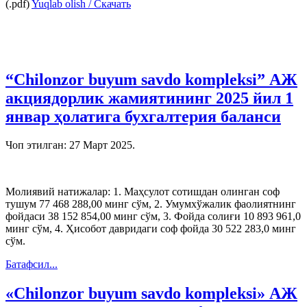
(.pdf)
Yuqlab olish / Скачать
“Chilonzor buyum savdo komplеksi” АЖ
акциядорлик жамиятининг 2025 йил 1
январ ҳолатига бухгалтерия баланси
Чоп этилган:
27 Март 2025
.
Молиявий натижалар: 1. Маҳсулот сотишдан олинган соф
тушум 77 468 288,00 минг сўм, 2. Умумхўжалик фаолиятнинг
фойдаси 38 152 854,00 минг сўм, 3. Фойда солиғи 10 893 961,0
минг сўм, 4. Ҳисобот давридаги соф фойда 30 522 283,0 минг
сўм.
Батафсил...
«Chilonzor buyum savdo komplеksi» АЖ