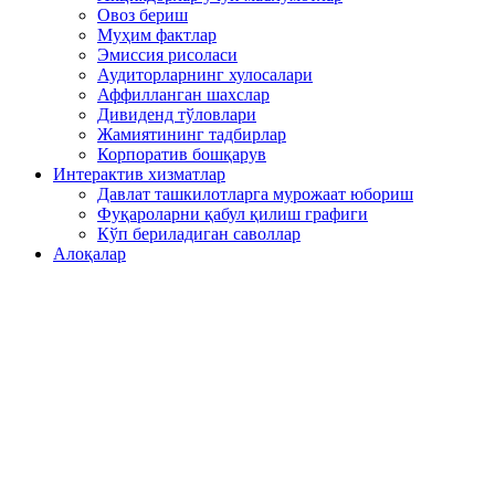
Овоз бериш
Муҳим фактлар
Эмиссия рисоласи
Аудиторларнинг хулосалари
Аффилланган шахслар
Дивиденд тўловлари
Жамиятининг тадбирлар
Корпоратив бошқарув
Интерактив хизматлар
Давлат ташкилотларга мурожаат юбориш
Фуқароларни қабул қилиш графиги
Кўп бериладиган саволлар
Алоқалар