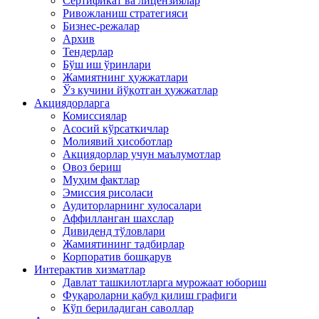
Сертификат ва лицензиялар
Ривожланиш стратегияси
Бизнес-режалар
Архив
Тендерлар
Бўш иш ўринлари
Жамиятнинг ҳужжатлари
Ўз кучини йўқотган ҳужжатлар
Акциядорларга
Комиссиялар
Асосий кўрсаткичлар
Молиявий ҳисоботлар
Акциядорлар учун маълумотлар
Овоз бериш
Муҳим фактлар
Эмиссия рисоласи
Аудиторларнинг хулосалари
Аффилланган шахслар
Дивиденд тўловлари
Жамиятининг тадбирлар
Корпоратив бошқарув
Интерактив хизматлар
Давлат ташкилотларга мурожаат юбориш
Фуқароларни қабул қилиш графиги
Кўп бериладиган саволлар