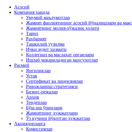
Асосий
Компания ҳақида
Умумий маълумотлар
Жамият фаолиятининг асосий йўналишлари ва мақ
Жамиятнинг молия-хўжалик ҳолати
Тарих
Раҳбарият
Ташкилий тузилма
Ички аудит хизмати
Коллегиал ва маслаҳат органлари
Ишлаб чиқариладиган маҳсулотлар
Расмий
Янгиликлар
Устав
Сертификат ва лицензиялар
Ривожланиш стратегияси
Бизнес-режалар
Архив
Тендерлар
Бўш иш ўринлари
Жамиятнинг ҳужжатлари
Ўз кучини йўқотган ҳужжатлар
Акциядорларга
Комиссиялар