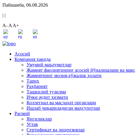
Пайшанба, 06.08.2026
|
|
A-
A
A+
Асосий
Компания ҳақида
Умумий маълумотлар
Жамият фаолиятининг асосий йўналишлари ва мақ
Жамиятнинг молия-хўжалик ҳолати
Тарих
Раҳбарият
Ташкилий тузилма
Ички аудит хизмати
Коллегиал ва маслаҳат органлари
Ишлаб чиқариладиган маҳсулотлар
Расмий
Янгиликлар
Устав
Сертификат ва лицензиялар