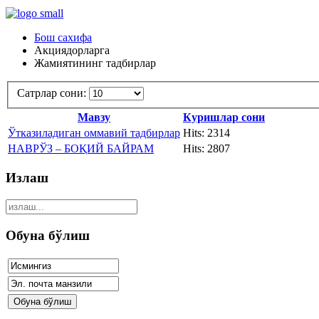
Бош сахифа
Акциядорларга
Жамиятининг тадбирлар
Сатрлар сони:
Мавзу
Куришлар сони
Ўтказиладиган оммавий тадбирлар
Hits: 2314
НАВРЎЗ – БОҚИЙ БАЙРАМ
Hits: 2807
Излаш
Обуна бўлиш