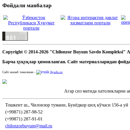
Фойдали манбалар
Copyright © 2014-2026 "Chilonzor Buyum Savdo Kompleksi"
Барча ҳуқуқлар ҳимояланган. Сайт материалларидан фойда
Сайт ишлаб чикилиши -
Ayuda.uz
Агар сиз матнда хатоликларни а
Тошкент ш., Чилонзор тумани, Бунёдкор шоҳ кўчаси 156-а уй
(+99871) 287-98-52
(+99871) 287-91-01
chilonzorbuyum@mail.ru