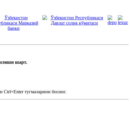
тилиши шарт.
 Ctrl+Enter тугмаларини босинг.