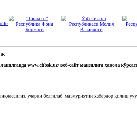
 АЖ
ланилганда www.chbsk.uz/ веб-сайт манзилига ҳавола кўрса
ниқласангиз, уларни белгилаб, маъмуриятни хабардор қилиш учун