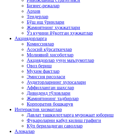
Ривожланиш стратегияси
Бизнес-режалар
Архив
Тендерлар
Бўш иш ўринлари
Жамиятнинг ҳужжатлари
Ўз кучини йўқотган ҳужжатлар
Акциядорларга
Комиссиялар
Асосий кўрсаткичлар
Молиявий ҳисоботлар
Акциядорлар учун маълумотлар
Овоз бериш
Муҳим фактлар
Эмиссия рисоласи
Аудиторларнинг хулосалари
Аффилланган шахслар
Дивиденд тўловлари
Жамиятининг тадбирлар
Корпоратив бошқарув
Интерактив хизматлар
Давлат ташкилотларга мурожаат юбориш
Фуқароларни қабул қилиш графиги
Кўп бериладиган саволлар
Алоқалар