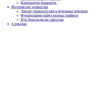
Корпоратив бошқарув
Интерактив хизматлар
Давлат ташкилотларга мурожаат юбориш
Фуқароларни қабул қилиш графиги
Кўп бериладиган саволлар
Алоқалар