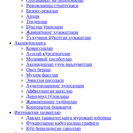
Сертификат ва лицензиялар
Ривожланиш стратегияси
Бизнес-режалар
Архив
Тендерлар
Бўш иш ўринлари
Жамиятнинг ҳужжатлари
Ўз кучини йўқотган ҳужжатлар
Акциядорларга
Комиссиялар
Асосий кўрсаткичлар
Молиявий ҳисоботлар
Акциядорлар учун маълумотлар
Овоз бериш
Муҳим фактлар
Эмиссия рисоласи
Аудиторларнинг хулосалари
Аффилланган шахслар
Дивиденд тўловлари
Жамиятининг тадбирлар
Корпоратив бошқарув
Интерактив хизматлар
Давлат ташкилотларга мурожаат юбориш
Фуқароларни қабул қилиш графиги
Кўп бериладиган саволлар