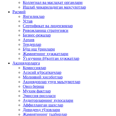
Коллегиал ва маслаҳат органлари
Ишлаб чиқариладиган маҳсулотлар
Расмий
Янгиликлар
Устав
Сертификат ва лицензиялар
Ривожланиш стратегияси
Бизнес-режалар
Архив
Тендерлар
Бўш иш ўринлари
Жамиятнинг ҳужжатлари
Ўз кучини йўқотган ҳужжатлар
Акциядорларга
Комиссиялар
Асосий кўрсаткичлар
Молиявий ҳисоботлар
Акциядорлар учун маълумотлар
Овоз бериш
Муҳим фактлар
Эмиссия рисоласи
Аудиторларнинг хулосалари
Аффилланган шахслар
Дивиденд тўловлари
Жамиятининг тадбирлар