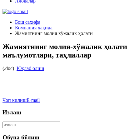
Алоқалар
Бош сахифа
Компания ҳақида
Жамиятнинг молия-хўжалик ҳолати
Жамиятнинг молия-хўжалик ҳолати
маълумотлари, таҳлиллар
(.doc)
Юқлаб олиш
Чоп килиш
E-mail
Излаш
Обуна бўлиш