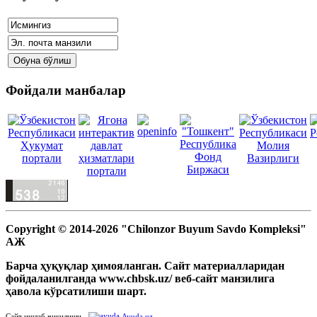
Фойдали манбалар
Copyright © 2014-2026 "Chilonzor Buyum Savdo Kompleksi"
АЖ
Барча ҳуқуқлар ҳимояланган. Сайт материалларидан
фойдаланилганда www.chbsk.uz/ веб-сайт манзилига
ҳавола кўрсатилиши шарт.
Сайт ишлаб чикилиши -
Ayuda.uz