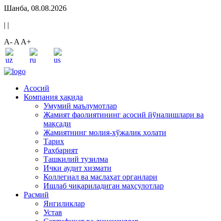
Шанба, 08.08.2026
|
|
A-
A
A+
Асосий
Компания ҳақида
Умумий маълумотлар
Жамият фаолиятининг асосий йўналишлари ва
мақсади
Жамиятнинг молия-хўжалик ҳолати
Тарих
Раҳбарият
Ташкилий тузилма
Ички аудит хизмати
Коллегиал ва маслаҳат органлари
Ишлаб чиқариладиган маҳсулотлар
Расмий
Янгиликлар
Устав