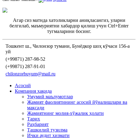
Агар сиз матнда хатоликларни аниқласангиз, уларни
белгилаб, маъмуриятни хабардор қилиш учун Ctrl+Enter
тугмаларини босинг.
Тошкент ш., Чилонзор тумани, Бунёдкор шоҳ кўчаси 156-а
уй
(+99871) 287-98-52
(+99871) 287-91-01
chilonzorbuyum@mail.ru
Асосий
Компания ҳақида
Умумий маълумотлар
Жамият фаолиятининг асосий йўналишлари ва
мақсади
Жамиятнинг молия-хўжалик ҳолати
Тарих
Раҳбарият
Ташкилий тузилма
Ички аудит хизмати