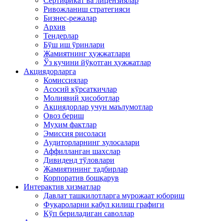
Сертификат ва лицензиялар
Ривожланиш стратегияси
Бизнес-режалар
Архив
Тендерлар
Бўш иш ўринлари
Жамиятнинг ҳужжатлари
Ўз кучини йўқотган ҳужжатлар
Акциядорларга
Комиссиялар
Асосий кўрсаткичлар
Молиявий ҳисоботлар
Акциядорлар учун маълумотлар
Овоз бериш
Муҳим фактлар
Эмиссия рисоласи
Аудиторларнинг хулосалари
Аффилланган шахслар
Дивиденд тўловлари
Жамиятининг тадбирлар
Корпоратив бошқарув
Интерактив хизматлар
Давлат ташкилотларга мурожаат юбориш
Фуқароларни қабул қилиш графиги
Кўп бериладиган саволлар