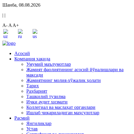
Шанба, 08.08.2026
|
|
A-
A
A+
Асосий
Компания ҳақида
Умумий маълумотлар
Жамият фаолиятининг асосий йўналишлари ва
мақсади
Жамиятнинг молия-хўжалик ҳолати
Тарих
Раҳбарият
Ташкилий тузилма
Ички аудит хизмати
Коллегиал ва маслаҳат органлари
Ишлаб чиқариладиган маҳсулотлар
Расмий
Янгиликлар
Устав