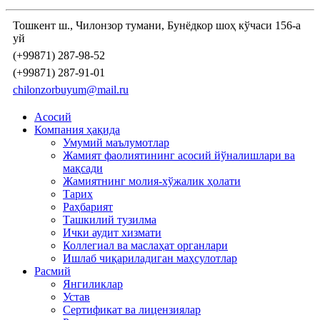
Тошкент ш., Чилонзор тумани, Бунёдкор шоҳ кўчаси 156-а
уй
(+99871) 287-98-52
(+99871) 287-91-01
chilonzorbuyum@mail.ru
Асосий
Компания ҳақида
Умумий маълумотлар
Жамият фаолиятининг асосий йўналишлари ва
мақсади
Жамиятнинг молия-хўжалик ҳолати
Тарих
Раҳбарият
Ташкилий тузилма
Ички аудит хизмати
Коллегиал ва маслаҳат органлари
Ишлаб чиқариладиган маҳсулотлар
Расмий
Янгиликлар
Устав
Сертификат ва лицензиялар