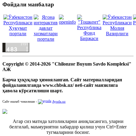
Фойдали манбалар
Copyright © 2014-2026 "Chilonzor Buyum Savdo Kompleksi"
АЖ
Барча ҳуқуқлар ҳимояланган. Сайт материалларидан
фойдаланилганда www.chbsk.uz/ веб-сайт манзилига
ҳавола кўрсатилиши шарт.
Сайт ишлаб чикилиши -
Ayuda.uz
Агар сиз матнда хатоликларни аниқласангиз, уларни
белгилаб, маъмуриятни хабардор қилиш учун Ctrl+Enter
тугмаларини босинг.