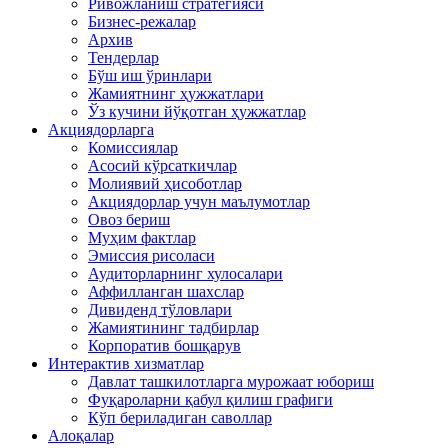
Ривожланиш стратегияси
Бизнес-режалар
Архив
Тендерлар
Бўш иш ўринлари
Жамиятнинг ҳужжатлари
Ўз кучини йўқотган ҳужжатлар
Акциядорларга
Комиссиялар
Асосий кўрсаткичлар
Молиявий ҳисоботлар
Акциядорлар учун маълумотлар
Овоз бериш
Муҳим фактлар
Эмиссия рисоласи
Аудиторларнинг хулосалари
Аффилланган шахслар
Дивиденд тўловлари
Жамиятининг тадбирлар
Корпоратив бошқарув
Интерактив хизматлар
Давлат ташкилотларга мурожаат юбориш
Фуқароларни қабул қилиш графиги
Кўп бериладиган саволлар
Алоқалар