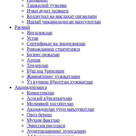
Ташкилий тузилма
Ички аудит хизмати
Коллегиал ва маслаҳат органлари
Ишлаб чиқариладиган маҳсулотлар
Расмий
Янгиликлар
Устав
Сертификат ва лицензиялар
Ривожланиш стратегияси
Бизнес-режалар
Архив
Тендерлар
Бўш иш ўринлари
Жамиятнинг ҳужжатлари
Ўз кучини йўқотган ҳужжатлар
Акциядорларга
Комиссиялар
Асосий кўрсаткичлар
Молиявий ҳисоботлар
Акциядорлар учун маълумотлар
Овоз бериш
Муҳим фактлар
Эмиссия рисоласи
Аудиторларнинг хулосалари