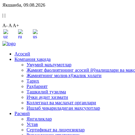
Якшанба, 09.08.2026
|
|
A-
A
A+
Асосий
Компания ҳақида
Умумий маълумотлар
Жамият фаолиятининг асосий йўналишлари ва мақ
Жамиятнинг молия-хўжалик ҳолати
Тарих
Раҳбарият
Ташкилий тузилма
Ички аудит хизмати
Коллегиал ва маслаҳат органлари
Ишлаб чиқариладиган маҳсулотлар
Расмий
Янгиликлар
Устав
Сертификат ва лицензиялар