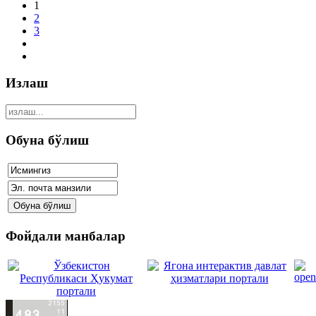
1
2
3
Излаш
Обуна бўлиш
Фойдали манбалар