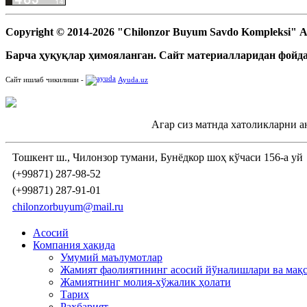
Copyright © 2014-2026 "Chilonzor Buyum Savdo Kompleksi"
Барча ҳуқуқлар ҳимояланган. Сайт материалларидан фойда
Сайт ишлаб чикилиши -
Ayuda.uz
Агар сиз матнда хатоликларни а
Тошкент ш., Чилонзор тумани, Бунёдкор шоҳ кўчаси 156-а уй
(+99871) 287-98-52
(+99871) 287-91-01
chilonzorbuyum@mail.ru
Асосий
Компания ҳақида
Умумий маълумотлар
Жамият фаолиятининг асосий йўналишлари ва мақ
Жамиятнинг молия-хўжалик ҳолати
Тарих
Раҳбарият