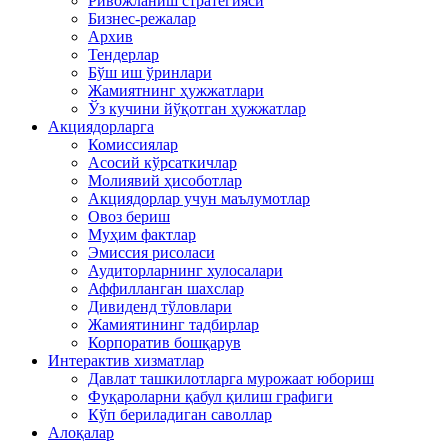
Ривожланиш стратегияси
Бизнес-режалар
Архив
Тендерлар
Бўш иш ўринлари
Жамиятнинг ҳужжатлари
Ўз кучини йўқотган ҳужжатлар
Акциядорларга
Комиссиялар
Асосий кўрсаткичлар
Молиявий ҳисоботлар
Акциядорлар учун маълумотлар
Овоз бериш
Муҳим фактлар
Эмиссия рисоласи
Аудиторларнинг хулосалари
Аффилланган шахслар
Дивиденд тўловлари
Жамиятининг тадбирлар
Корпоратив бошқарув
Интерактив хизматлар
Давлат ташкилотларга мурожаат юбориш
Фуқароларни қабул қилиш графиги
Кўп бериладиган саволлар
Алоқалар