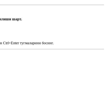
тилиши шарт.
 Ctrl+Enter тугмаларини босинг.