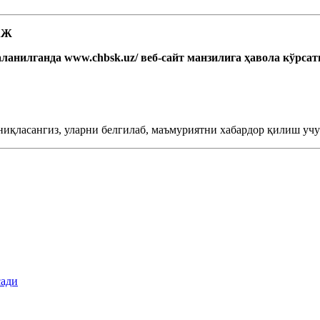
 АЖ
ланилганда www.chbsk.uz/ веб-сайт манзилига ҳавола кўрса
ниқласангиз, уларни белгилаб, маъмуриятни хабардор қилиш учун
сади