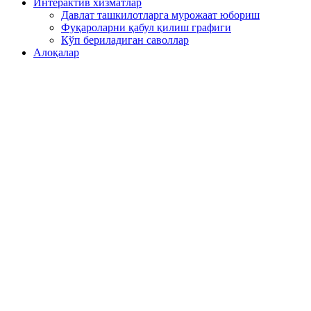
Интерактив хизматлар
Давлат ташкилотларга мурожаат юбориш
Фуқароларни қабул қилиш графиги
Кўп бериладиган саволлар
Алоқалар