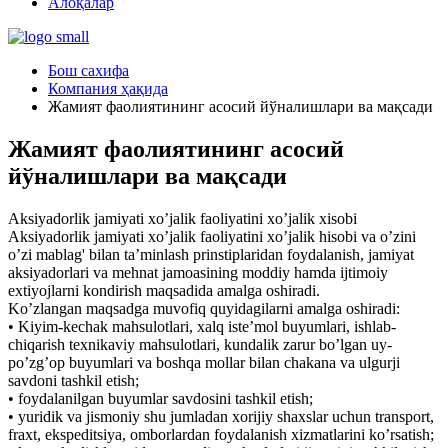
Алоқалар
Бош сахифа
Компания ҳақида
Жамият фаолиятининг асосий йўналишлари ва мақсади
Жамият фаолиятининг асосий
йўналишлари ва мақсади
Aksiyadorlik jamiyati xo’jalik faoliyatini xo’jalik xisobi
Aksiyadorlik jamiyati xo’jalik faoliyatini xo’jalik hisobi va o’zini
o’zi mablag' bilan ta’minlash prinstiplaridan foydalanish, jamiyat
aksiyadorlari va mehnat jamoasining moddiy hamda ijtimoiy
extiyojlarni kondirish maqsadida amalga oshiradi.
Ko’zlangan maqsadga muvofiq quyidagilarni amalga oshiradi:
• Kiyim-kechak mahsulotlari, xalq isteʼmol buyumlari, ishlab-
chiqarish texnikaviy mahsulotlari, kundalik zarur boʼlgan uy-
poʼzgʼop buyumlari va boshqa mollar bilan chakana va ulgurji
savdoni tashkil etish;
• foydalanilgan buyumlar savdosini tashkil etish;
• yuridik va jismoniy shu jumladan xorijiy shaxslar uchun transport,
fraxt, ekspeditsiya, omborlardan foydalanish xizmatlarini koʼrsatish;