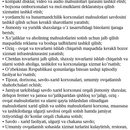
• kompakt disklar, video va audio mahsulotlari ijarasini tashkil etish;
• bojxona omborxonalari va mol-mulklarni deklaratsiya qilish
xizmatini tashkil etish;
• yordamchi va hunarmandchilik korxonalari mahsulotlari savdosini
tashkil qilish uchun kerakli sharoitlarni yaratish;
• Jismoniy va yuridik shaxslarga oʼz tasarrufidagi binolarni ijaraga
berish;
• Xoʼjaliklar va aholining mahsulotlarini sotish uchun jalb qilish
maqsadida reklama va boshqa tadbirlarni tashkil qilish;
• Oziq - ovqat va tovarlarni ishlab chiqarish maqsadida kerakli bozor
xizmati infrastrukturasini yaratish;
• Chetdan tovarlarni jalb qilish, shaxsiy tovarlarni ishlab chiqarish va
ularni sotish aholiga, tashkilot va korxonalarga xizmat koʼrsatish;
• Oʼzbekistan Respublikasi qonunlariga binoan tashqi iqtisodiy
faoliyat koʼrsatish;
• Tijorat, dorixona, savdo-xarid korxonalari, umumiy ovqatlanish
shahobchalari ochish;
• Jamiyat tarkibidagi savdo xarid korxonasi orqali jismoniy shaxslar,
dehqon fermer va jamoa xoʼjalikparidan qishloq xoʼjaligi, oziq -
ovqat mahsulotlarini va ularni qayta ishlashdan olinadigan
mahsulotlarni xarid qilish va ushbu mahsulotlarni korxona, muassasa
va tashkilotlarga ulgurji savdosi orqali sotish hamda jamiyat
ixtiyoridagi doʼkonlar orqali chakana sotish;
• Savdo - xarid faoliyati, ulgurji va chakana savdo;
• Umumiy ovqatlanish sohasida xizmat turlarini kulaytirish, restoran,