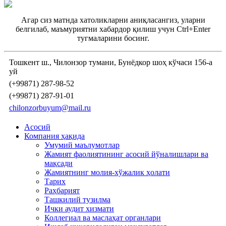
Агар сиз матнда хатоликларни аниқласангиз, уларни
белгилаб, маъмуриятни хабардор қилиш учун Ctrl+Enter
тугмаларини босинг.
Тошкент ш., Чилонзор тумани, Бунёдкор шоҳ кўчаси 156-а
уй
(+99871) 287-98-52
(+99871) 287-91-01
chilonzorbuyum@mail.ru
Асосий
Компания ҳақида
Умумий маълумотлар
Жамият фаолиятининг асосий йўналишлари ва
мақсади
Жамиятнинг молия-хўжалик ҳолати
Тарих
Раҳбарият
Ташкилий тузилма
Ички аудит хизмати
Коллегиал ва маслаҳат органлари