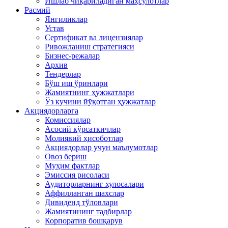
Ишлаб чиқариладиган маҳсулотлар
Расмий
Янгиликлар
Устав
Сертификат ва лицензиялар
Ривожланиш стратегияси
Бизнес-режалар
Архив
Тендерлар
Бўш иш ўринлари
Жамиятнинг ҳужжатлари
Ўз кучини йўқотган ҳужжатлар
Акциядорларга
Комиссиялар
Асосий кўрсаткичлар
Молиявий ҳисоботлар
Акциядорлар учун маълумотлар
Овоз бериш
Муҳим фактлар
Эмиссия рисоласи
Аудиторларнинг хулосалари
Аффилланган шахслар
Дивиденд тўловлари
Жамиятининг тадбирлар
Корпоратив бошқарув