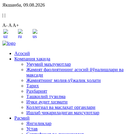
Якшанба, 09.08.2026
|
|
A-
A
A+
Асосий
Компания ҳақида
Умумий маълумотлар
Жамият фаолиятининг асосий йўналишлари ва
мақсади
Жамиятнинг молия-хўжалик ҳолати
Тарих
Раҳбарият
Ташкилий тузилма
Ички аудит хизмати
Коллегиал ва маслаҳат органлари
Ишлаб чиқариладиган маҳсулотлар
Расмий
Янгиликлар
Устав