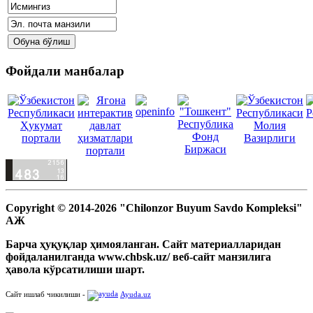
Фойдали манбалар
Copyright © 2014-2026 "Chilonzor Buyum Savdo Kompleksi"
АЖ
Барча ҳуқуқлар ҳимояланган. Сайт материалларидан
фойдаланилганда www.chbsk.uz/ веб-сайт манзилига
ҳавола кўрсатилиши шарт.
Сайт ишлаб чикилиши -
Ayuda.uz