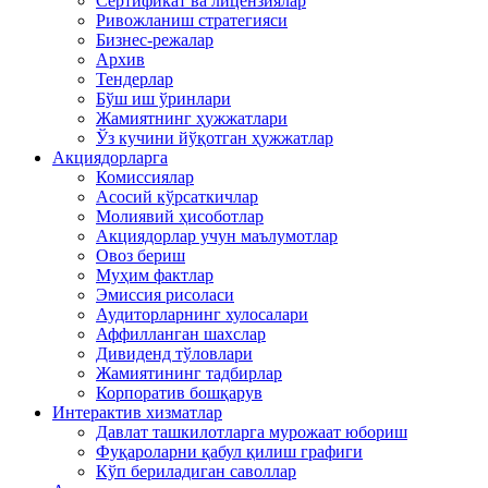
Сертификат ва лицензиялар
Ривожланиш стратегияси
Бизнес-режалар
Архив
Тендерлар
Бўш иш ўринлари
Жамиятнинг ҳужжатлари
Ўз кучини йўқотган ҳужжатлар
Акциядорларга
Комиссиялар
Асосий кўрсаткичлар
Молиявий ҳисоботлар
Акциядорлар учун маълумотлар
Овоз бериш
Муҳим фактлар
Эмиссия рисоласи
Аудиторларнинг хулосалари
Аффилланган шахслар
Дивиденд тўловлари
Жамиятининг тадбирлар
Корпоратив бошқарув
Интерактив хизматлар
Давлат ташкилотларга мурожаат юбориш
Фуқароларни қабул қилиш графиги
Кўп бериладиган саволлар