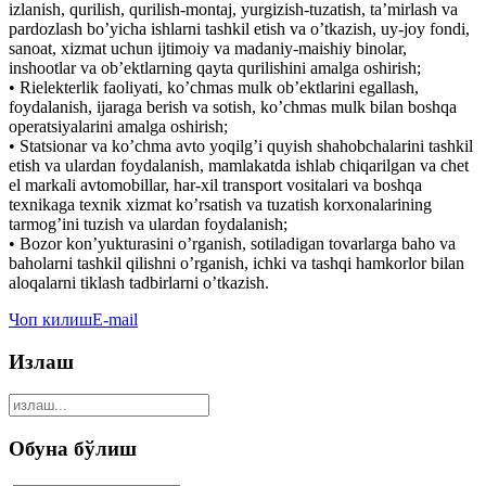
izlanish, qurilish, qurilish-montaj, yurgizish-tuzatish, taʼmirlash va
pardozlash boʼyicha ishlarni tashkil etish va oʼtkazish, uy-joy fondi,
sanoat, xizmat uchun ijtimoiy va madaniy-maishiy binolar,
inshootlar va obʼektlarning qayta qurilishini amalga oshirish;
• Rielekterlik faoliyati, koʼchmas mulk obʼektlarini egallash,
foydalanish, ijaraga berish va sotish, koʼchmas mulk bilan boshqa
operatsiyalarini amalga oshirish;
• Statsionar va koʼchma avto yoqilgʼi quyish shahobchalarini tashkil
etish va ulardan foydalanish, mamlakatda ishlab chiqarilgan va chet
el markali avtomobillar, har-xil transport vositalari va boshqa
texnikaga texnik xizmat koʼrsatish va tuzatish korxonalarining
tarmogʼini tuzish va ulardan foydalanish;
• Bozor konʼyukturasini oʼrganish, sotiladigan tovarlarga baho va
baholarni tashkil qilishni oʼrganish, ichki va tashqi hamkorlor bilan
aloqalarni tiklash tadbirlarni oʼtkazish.
Чоп килиш
E-mail
Излаш
Обуна бўлиш