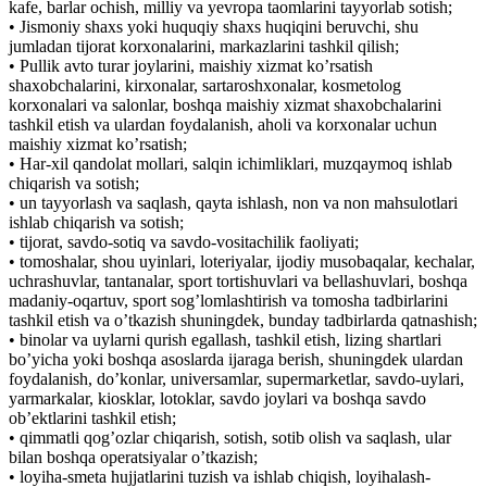
kafe, barlar ochish, milliy va yevropa taomlarini tayyorlab sotish;
• Jismoniy shaxs yoki huquqiy shaxs huqiqini beruvchi, shu
jumladan tijorat korxonalarini, markazlarini tashkil qilish;
• Pullik avto turar joylarini, maishiy xizmat koʼrsatish
shaxobchalarini, kirxonalar, sartaroshxonalar, kosmetolog
korxonalari va salonlar, boshqa maishiy xizmat shaxobchalarini
tashkil etish va ulardan foydalanish, aholi va korxonalar uchun
maishiy xizmat koʼrsatish;
• Har-xil qandolat mollari, salqin ichimliklari, muzqaymoq ishlab
chiqarish va sotish;
• un tayyorlash va saqlash, qayta ishlash, non va non mahsulotlari
ishlab chiqarish va sotish;
• tijorat, savdo-sotiq va savdo-vositachilik faoliyati;
• tomoshalar, shou uyinlari, loteriyalar, ijodiy musobaqalar, kechalar,
uchrashuvlar, tantanalar, sport tortishuvlari va bellashuvlari, boshqa
madaniy-oqartuv, sport sogʼlomlashtirish va tomosha tadbirlarini
tashkil etish va oʼtkazish shuningdek, bunday tadbirlarda qatnashish;
• binolar va uylarni qurish egallash, tashkil etish, lizing shartlari
boʼyicha yoki boshqa asoslarda ijaraga berish, shuningdek ulardan
foydalanish, doʼkonlar, universamlar, supermarketlar, savdo-uylari,
yarmarkalar, kiosklar, lotoklar, savdo joylari va boshqa savdo
obʼektlarini tashkil etish;
• qimmatli qogʼozlar chiqarish, sotish, sotib olish va saqlash, ular
bilan boshqa operatsiyalar oʼtkazish;
• loyiha-smeta hujjatlarini tuzish va ishlab chiqish, loyihalash-