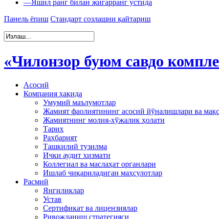
—
Яшил ранг билан жигарранг устида
Панель ёпиш
Стандарт созлашни қайтариш
«Чилонзор буюм савдо компл
Асосий
Компания ҳақида
Умумий маълумотлар
Жамият фаолиятининг асосий йўналишлари ва мақ
Жамиятнинг молия-хўжалик ҳолати
Тарих
Раҳбарият
Ташкилий тузилма
Ички аудит хизмати
Коллегиал ва маслаҳат органлари
Ишлаб чиқариладиган маҳсулотлар
Расмий
Янгиликлар
Устав
Сертификат ва лицензиялар
Ривожланиш стратегияси