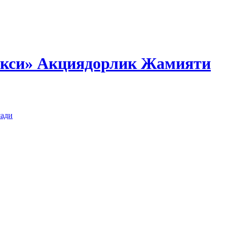
екси» Акциядорлик Жамияти
сади