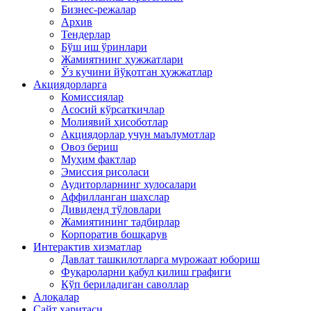
Бизнес-режалар
Архив
Тендерлар
Бўш иш ўринлари
Жамиятнинг ҳужжатлари
Ўз кучини йўқотган ҳужжатлар
Акциядорларга
Комиссиялар
Асосий кўрсаткичлар
Молиявий ҳисоботлар
Акциядорлар учун маълумотлар
Овоз бериш
Муҳим фактлар
Эмиссия рисоласи
Аудиторларнинг хулосалари
Аффилланган шахслар
Дивиденд тўловлари
Жамиятининг тадбирлар
Корпоратив бошқарув
Интерактив хизматлар
Давлат ташкилотларга мурожаат юбориш
Фуқароларни қабул қилиш графиги
Кўп бериладиган саволлар
Алоқалар
Сайт харитаси