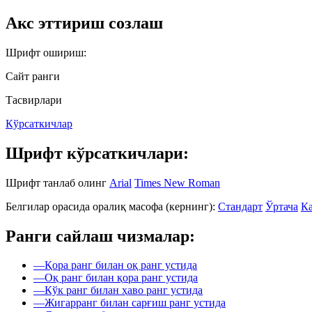
Акс эттириш созлаш
Шрифт ошириш:
Сайт ранги
Тасвирлари
Кўрсаткичлар
Шрифт кўрсаткичлари:
Шрифт танлаб олинг
Arial
Times New Roman
Белгилар орасида оралиқ масофа (кернинг):
Стандарт
Ўртача
Ка
Ранги сайлаш чизмалар:
—
Қора ранг билан оқ ранг устида
—
Оқ ранг билан қора ранг устида
—
Кўк ранг билан ҳаво ранг устида
—
Жигарранг билан сарғиш ранг устида