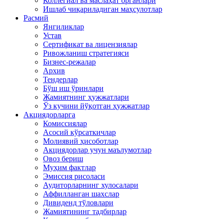
Коллегиал ва маслаҳат органлари
Ишлаб чиқариладиган маҳсулотлар
Расмий
Янгиликлар
Устав
Сертификат ва лицензиялар
Ривожланиш стратегияси
Бизнес-режалар
Архив
Тендерлар
Бўш иш ўринлари
Жамиятнинг ҳужжатлари
Ўз кучини йўқотган ҳужжатлар
Акциядорларга
Комиссиялар
Асосий кўрсаткичлар
Молиявий ҳисоботлар
Акциядорлар учун маълумотлар
Овоз бериш
Муҳим фактлар
Эмиссия рисоласи
Аудиторларнинг хулосалари
Аффилланган шахслар
Дивиденд тўловлари
Жамиятининг тадбирлар