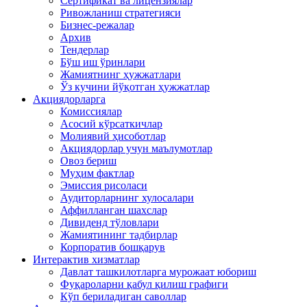
Сертификат ва лицензиялар
Ривожланиш стратегияси
Бизнес-режалар
Архив
Тендерлар
Бўш иш ўринлари
Жамиятнинг ҳужжатлари
Ўз кучини йўқотган ҳужжатлар
Акциядорларга
Комиссиялар
Асосий кўрсаткичлар
Молиявий ҳисоботлар
Акциядорлар учун маълумотлар
Овоз бериш
Муҳим фактлар
Эмиссия рисоласи
Аудиторларнинг хулосалари
Аффилланган шахслар
Дивиденд тўловлари
Жамиятининг тадбирлар
Корпоратив бошқарув
Интерактив хизматлар
Давлат ташкилотларга мурожаат юбориш
Фуқароларни қабул қилиш графиги
Кўп бериладиган саволлар