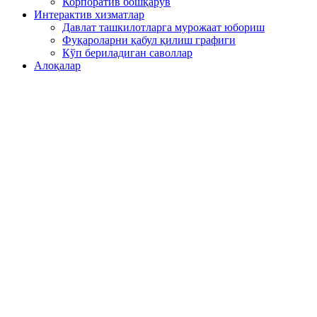
Корпоратив бошқарув
Интерактив хизматлар
Давлат ташкилотларга мурожаат юбориш
Фуқароларни қабул қилиш графиги
Кўп бериладиган саволлар
Алоқалар