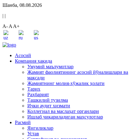
Шанба, 08.08.2026
|
|
A-
A
A+
Асосий
Компания ҳақида
Умумий маълумотлар
Жамият фаолиятининг асосий йўналишлари ва
мақсади
Жамиятнинг молия-хўжалик ҳолати
Тарих
Раҳбарият
Ташкилий тузилма
Ички аудит хизмати
Коллегиал ва маслаҳат органлари
Ишлаб чиқариладиган маҳсулотлар
Расмий
Янгиликлар
Устав