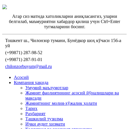
Агар сиз матнда хатоликларни аниқласангиз, уларни
белгилаб, маъмуриятни хабардор қилиш учун Ctrl+Enter
тугмаларини босинг.
Тошкент ш., Чилонзор тумани, Бунёдкор шоҳ кўчаси 156-а
уй
(+99871) 287-98-52
(+99871) 287-91-01
chilonzorbuyum@mail.ru
Асосий
Компания ҳақида
Умумий маълумотлар
Жамият фаолиятининг асосий йўналишлари ва
мақсади
Жамиятнинг молия-хўжалик ҳолати
Тарих
Раҳбарият
Ташкилий тузилма
Ички аудит хизмати