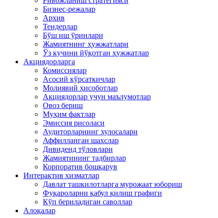
Ривожланиш стратегияси
Бизнес-режалар
Архив
Тендерлар
Бўш иш ўринлари
Жамиятнинг ҳужжатлари
Ўз кучини йўқотган ҳужжатлар
Акциядорларга
Комиссиялар
Асосий кўрсаткичлар
Молиявий ҳисоботлар
Акциядорлар учун маълумотлар
Овоз бериш
Муҳим фактлар
Эмиссия рисоласи
Аудиторларнинг хулосалари
Аффилланган шахслар
Дивиденд тўловлари
Жамиятининг тадбирлар
Корпоратив бошқарув
Интерактив хизматлар
Давлат ташкилотларга мурожаат юбориш
Фуқароларни қабул қилиш графиги
Кўп бериладиган саволлар
Алоқалар