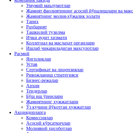
Компания ҳақида
Умумий маълумотлар
Жамият фаолиятининг асосий йўналишлари ва мақ
Жамиятнинг молия-хўжалик ҳолати
Тарих
Раҳбарият
Ташкилий тузилма
Ички аудит хизмати
Коллегиал ва маслаҳат органлари
Ишлаб чиқариладиган маҳсулотлар
Расмий
Янгиликлар
Устав
Сертификат ва лицензиялар
Ривожланиш стратегияси
Бизнес-режалар
Архив
Тендерлар
Бўш иш ўринлари
Жамиятнинг ҳужжатлари
Ўз кучини йўқотган ҳужжатлар
Акциядорларга
Комиссиялар
Асосий кўрсаткичлар
Молиявий ҳисоботлар