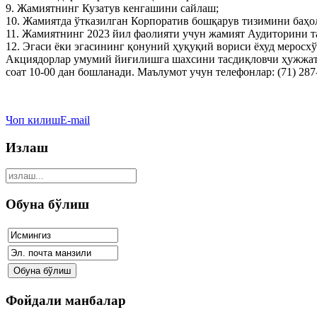
9. Жамиятнинг Кузатув кенгашини сайлаш;
10. Жамиятда ўтказилган Корпоратив бошқарув тизимини баҳ
11. Жамиятнинг 2023 йил фаолияти учун жамият Аудиторини та
12. Эгаси ёки эгасининг қонуний ҳуқуқий вориси ёхуд меросх
Акциядорлар умумий йиғилишга шахсини тасдиқловчи ҳужжат 
соат 10-00 дан бошланади. Маълумот учун телефонлар: (71) 287-
Чоп килиш
E-mail
Излаш
Обуна бўлиш
Фойдали манбалар