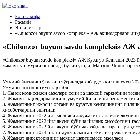
Бош сахифа
Расмий
Янгиликлар
«Chilonzor buyum savdo komplеksi» АЖ акциядорлари диққ
«Chilonzor buyum savdo komplеksi» АЖ 
«Chilonzor buyum savdo komplеksi» АЖ Кузатув Кенгаши 2023
жамият маъмурий биносида бўлиб ўтади. Манзил: Чилонзор ту
Умумий йиғилиш ўтказиш тўғрисида хабардор қилиш учун 2023 
Умумий йиғилиш кун тартиби:
1. Саноқ комиссияси аъзолари сони ва шахсий таркибини тасд
2. Жамият акциядорларининг умумий йиғилиши регламентини
3. Жамиятнинг ижроия органи ва кузатув кенгашининг йиллик
ҳисоботларини эшитиш;
4. Жамиятнинг 2022 йил молиявий-хўжалик фаолияти якуни юз
5. Жамиятнинг 2022 йил якуни бўйича йиллик ҳисоботини тас
6. Жамиятнинг 2022 йил якуни бўйича фойда ва зарарлари ҳис
7. Жамиятнинг 2023 йилга мўлжалланган «Бизнес-режаси»ни, ҳ
8. Жамият директорининг меҳнат шартномаси масаласи