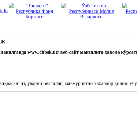
 АЖ
ланилганда www.chbsk.uz/ веб-сайт манзилига ҳавола кўрса
ниқласангиз, уларни белгилаб, маъмуриятни хабардор қилиш учун