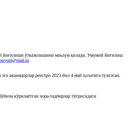
умий йиғилиши ўтказилишини маълум қилади. Умумий йиғилиш
rbuyum@mail.ru
га акциядорлар реестри 2023 йил 4 май ҳолатига тузилган.
ўйича кўрилаётган чора-тадбирлар тўғрисидаги