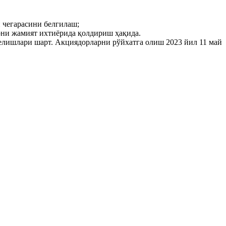
 чегарасини белгилаш;
рни жамият ихтиёрида қолдириш ҳақида.
лишлари шарт. Акциядорларни рўйхатга олиш 2023 йил 11 май