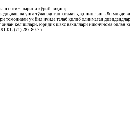
олаш натижаларини кўриб чиқиш;
сдиқлаш ва унга тўланадиган хизмат ҳақининг энг кўп миқдори
ўри томонидан уч йил ичида талаб қилиб олинмаган дивидендла
билан келишлари, юридик шахс вакиллари ишончнома билан ке
91-01, (71) 287-80-75