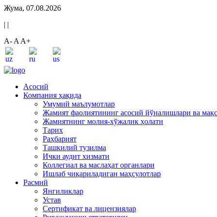
Жума, 07.08.2026
|
|
A-
A
A+
Асосий
Компания ҳақида
Умумий маълумотлар
Жамият фаолиятининг асосий йўналишлари ва мақ
Жамиятнинг молия-хўжалик ҳолати
Тарих
Раҳбарият
Ташкилий тузилма
Ички аудит хизмати
Коллегиал ва маслаҳат органлари
Ишлаб чиқариладиган маҳсулотлар
Расмий
Янгиликлар
Устав
Сертификат ва лицензиялар