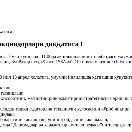
атига !
акциядорлари диққатига !
 йил 11 май куни соат 11.00да акциядорларнинг навбатдаги ум
мани, Бунёдкор шоҳ кўчаси 156А-уй. Эл.почта манзили:
chilonzo
йил 13 апрел ҳолатига, умумий йиғилишда қатнашиш ҳуқуқига э
иқлаш;
 тасдиқлаш;
 ҳисоботини, жамиятни ривожлантириш стратегиясига эришиш б
асидан ташқи аудиторлик текшируви хулосасини кўриб чиқиш;
диқлаш;
об варағини тасдиқлаш, унинг фойдасини тақсимлаш;
амда “Даромадлар ва харажатлар сметаси режаси”ни тасдиқлаш;