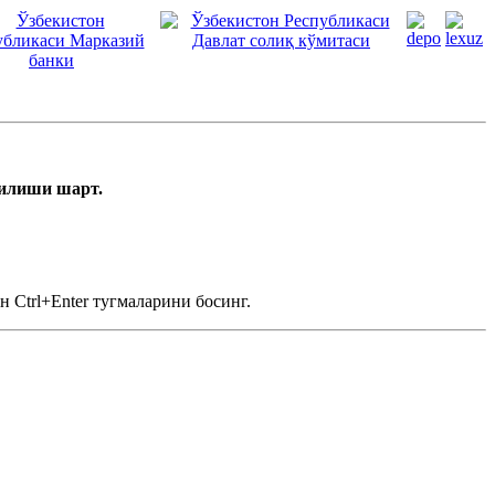
тилиши шарт.
 Ctrl+Enter тугмаларини босинг.