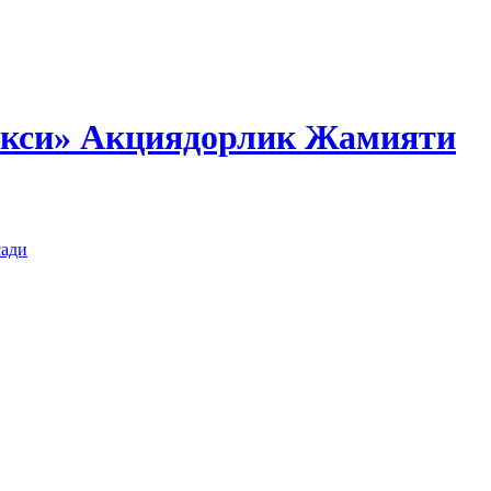
екси» Акциядорлик Жамияти
сади