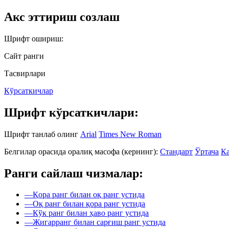
Акс эттириш созлаш
Шрифт ошириш:
Сайт ранги
Тасвирлари
Кўрсаткичлар
Шрифт кўрсаткичлари:
Шрифт танлаб олинг
Arial
Times New Roman
Белгилар орасида оралиқ масофа (кернинг):
Стандарт
Ўртача
Ка
Ранги сайлаш чизмалар:
—
Қора ранг билан оқ ранг устида
—
Оқ ранг билан қора ранг устида
—
Кўк ранг билан ҳаво ранг устида
—
Жигарранг билан сарғиш ранг устида