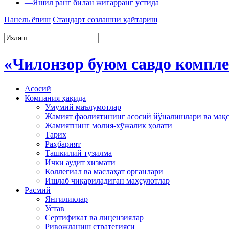
—
Яшил ранг билан жигарранг устида
Панель ёпиш
Стандарт созлашни қайтариш
«Чилонзор буюм савдо компл
Асосий
Компания ҳақида
Умумий маълумотлар
Жамият фаолиятининг асосий йўналишлари ва мақ
Жамиятнинг молия-хўжалик ҳолати
Тарих
Раҳбарият
Ташкилий тузилма
Ички аудит хизмати
Коллегиал ва маслаҳат органлари
Ишлаб чиқариладиган маҳсулотлар
Расмий
Янгиликлар
Устав
Сертификат ва лицензиялар
Ривожланиш стратегияси