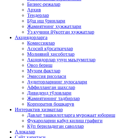
Бизнес-режалар
Архив
Тендерлар
Бўш иш ўринлари
Жамиятнинг ҳужжатлари
Ўз кучини йўқотган ҳужжатлар
Акциядорларга
Комиссиялар
Асосий кўрсаткичлар
Молиявий ҳисоботлар
Акциядорлар учун маълумотлар
Овоз бериш
Муҳим фактлар
Эмиссия рисоласи
Аудиторларнинг хулосалари
Аффилланган шахслар
Дивиденд тўловлари
Жамиятининг тадбирлар
Корпоратив бошқарув
Интерактив хизматлар
Давлат ташкилотларга мурожаат юбориш
Фуқароларни қабул қилиш графиги
Кўп бериладиган саволлар
Алоқалар
Сайт харитаси