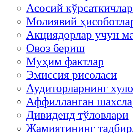
Асосий кўрсаткичлар
Молиявий ҳисоботла
Акциядорлар учун м
Овоз бериш
Муҳим фактлар
Эмиссия рисоласи
Аудиторларнинг хуло
Аффилланган шахсла
Дивиденд тўловлари
Жамиятининг тадбир