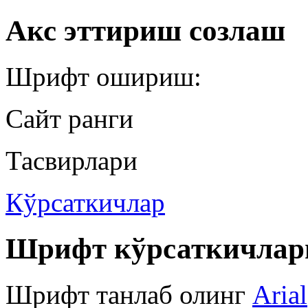
Акс эттириш созлаш
Шрифт ошириш:
Сайт ранги
Тасвирлари
Кўрсаткичлар
Шрифт кўрсаткичлар
Шрифт танлаб олинг
Arial