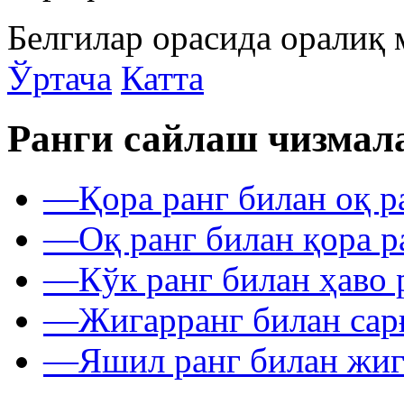
Белгилар орасида оралиқ 
Ўртача
Катта
Ранги сайлаш чизмал
—
Қора ранг билан оқ р
—
Оқ ранг билан қора р
—
Кўк ранг билан ҳаво 
—
Жигарранг билан сар
—
Яшил ранг билан жиг