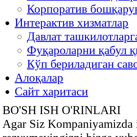
Корпоратив бошқару
Интерактив хизматлар
Давлат ташкилотлар
Фуқароларни қабул 
Кўп бериладиган сав
Алоқалар
Сайт харитаси
BO'SH ISH O'RINLARI
Agar Siz Kompaniyamizda ish