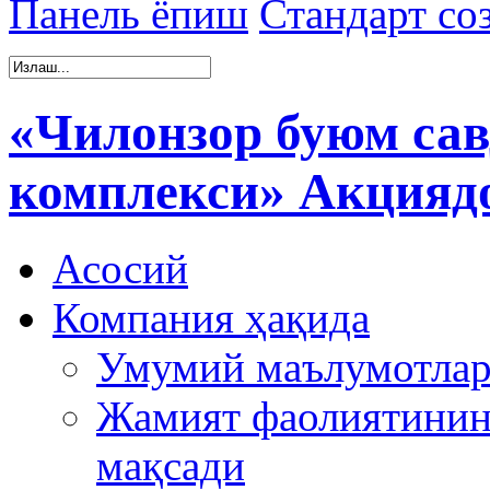
Панель ёпиш
Стандарт со
«Чилонзор буюм сав
комплекси» Акцияд
Асосий
Компания ҳақида
Умумий маълумотла
Жамият фаолиятинин
мақсади