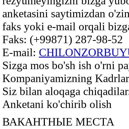
rezyumeyingizni bizga yub
anketasini saytimizdan o'zin
faks yoki e-mail orqali biz
Faks: (+99871) 287-98-52
E-mail:
CHILONZORBUY
Sizga mos bo'sh ish o'rni pa
Kompaniyamizning Kadrlarn
Siz bilan aloqaga chiqadilar
Anketani ko'chirib olish
ВАКАНТНЫЕ МЕСТА