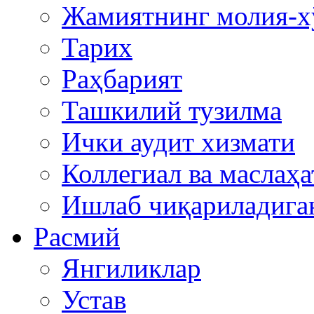
Жамиятнинг молия-х
Тарих
Раҳбарият
Ташкилий тузилма
Ички аудит хизмати
Коллегиал ва маслаҳа
Ишлаб чиқариладига
Расмий
Янгиликлар
Устав